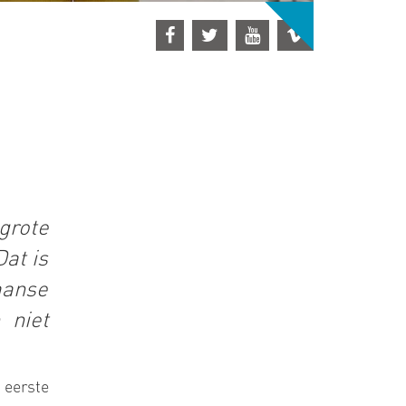
grote
Dat is
aanse
 niet
 eerste